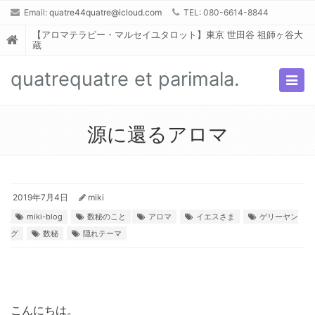
Email:
quatre44quatre@icloud.com
TEL: 080-6614-8844
【アロマテラピー・マルセイユタロット】東京 世田谷 祖師ヶ谷大
蔵
quatrequatre et parimala.
Togg
navig
源に還るアロマ
2019年7月4日
miki
miki-blog
数秘のこと
アロマ
イエスさま
ゲリーヤン
グ
数秘
隠れテーマ
こんにちは。